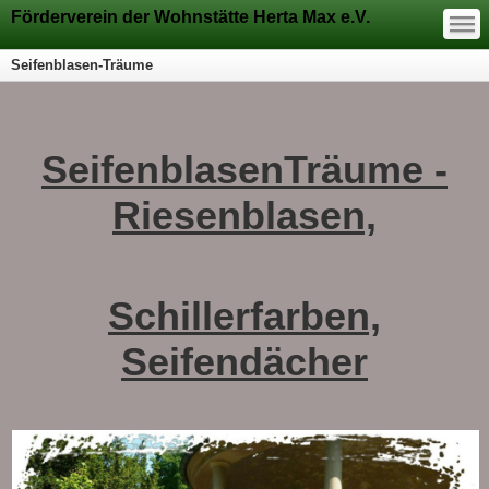
—
Förderverein der Wohnstätte Herta Max e.V.
—
—
Seifenblasen-Träume
SeifenblasenTräume -
Riesenblasen,
Schillerfarben,
Seifendächer